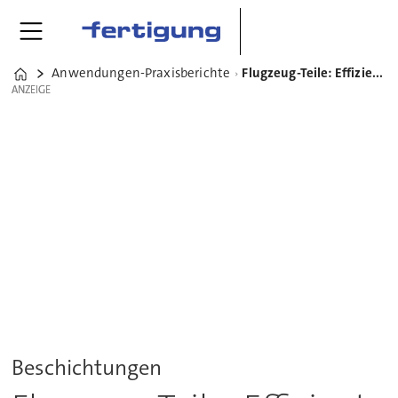
Anwendungen-Praxisberichte
Flugzeug-Teile: Effiziente CFK-Bearbeitung dank C6 und Oerlikon
Home
ANZEIGE
ANZEIGE
Beschichtungen