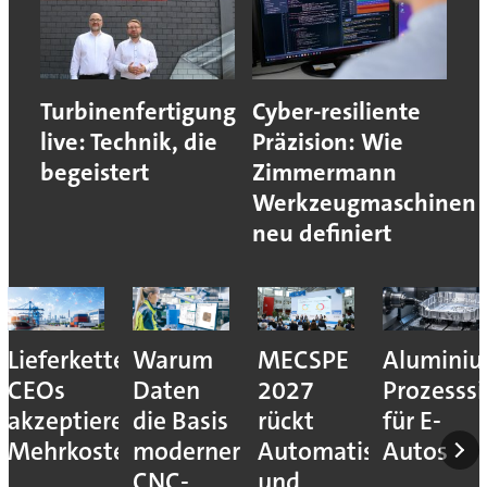
Turbinenfertigung
Cyber-resiliente
live: Technik, die
Präzision: Wie
begeistert
Zimmermann
Werkzeugmaschinen
neu definiert
Lieferkettenresilienz:
Warum
MECSPE
Aluminiu
CEOs
Daten
2027
Prozesssi
akzeptieren
die Basis
rückt
für E-
Mehrkosten
moderner
Automatisierung
Autos
CNC-
und