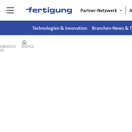
Partner-Netzwerk
A
Technologien & Innovation
Branchen-News & T
Home
ANZEIGE
ANZEIGE
Technologien
&
Innovationen
der
Fertigung