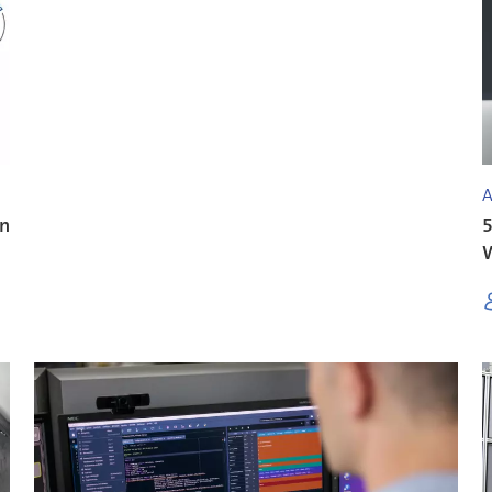
A
en
5
W