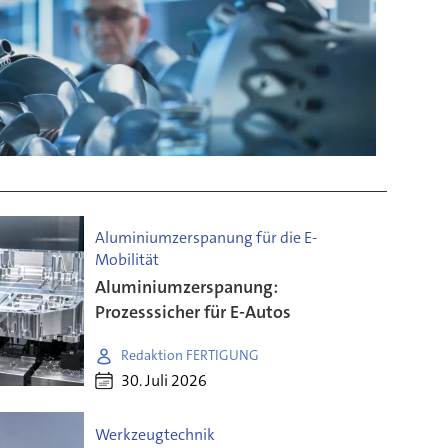
Aluminiumzerspanung für die E-
Mobilität
Aluminiumzerspanung:
Prozesssicher für E-Autos
Redaktion FERTIGUNG
30. Juli 2026
Werkzeugtechnik