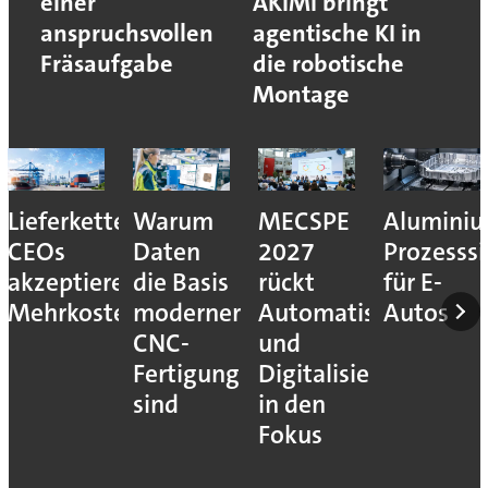
einer
AKIMI bringt
anspruchsvollen
agentische KI in
Fräsaufgabe
die robotische
Montage
Lieferkettenresilienz:
Warum
MECSPE
Aluminiu
CEOs
Daten
2027
Prozesssi
akzeptieren
die Basis
rückt
für E-
Mehrkosten
moderner
Automatisierung
Autos
CNC-
und
Fertigung
Digitalisierung
sind
in den
Fokus