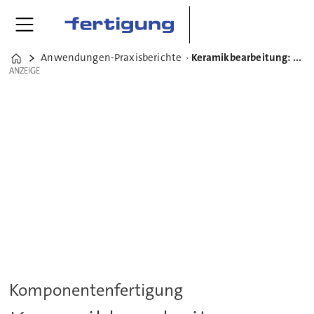
Anwendungen-Praxisberichte
Keramikbearbeitung: LouwersHanique setzt auf Kern Micro HD
Home
ANZEIGE
ANZEIGE
Komponentenfertigung