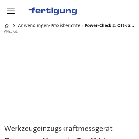
Anwendungen-Praxisberichte
Power-Check 2: Ott-Jakob startet Online-Produktkonfigurator
Home
ANZEIGE
ANZEIGE
Werkzeugeinzugskraftmessgerät