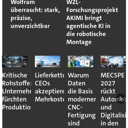
Wolfram
WZL-
überrascht: stark,
Forschungsprojekt
präzise,
AKIMI bringt
unverzichtbar
agentische KI in
die robotische
Montage
Kritische
Lieferkettenresilienz:
Warum
MECSPE
Rohstoffe:
CEOs
Daten
2027
Unternehmen
akzeptieren
die Basis
rückt
fürchten
Mehrkosten
moderner
Automati
Produktionsstopps
CNC-
und
Fertigung
Digitalis
sind
in den