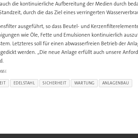
t auch die kontinuierliche Aufbereitung der Medien durch be
tandzeit, durch die das Ziel eines verringerten Wasserverbrau
onsfilter ausgeführt, so dass Beutel- und Kerzenfilterelement
gungen wie Öle, Fette und Emulsionen kontinuierlich auszut
em. Letzteres soll für einen abwasserfreien Betrieb der Anla
ngedickt werden. „Die neue Anlage erfüllt auch unsere Anfor
d.
IGE
EIT
EDELSTAHL
SICHERHEIT
WARTUNG
ANLAGENBAU