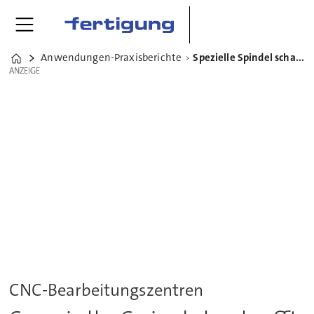
Anwendungen-Praxisberichte
Spezielle Spindel schafft Präzision in XXL
Home
ANZEIGE
ANZEIGE
CNC-Bearbeitungszentren