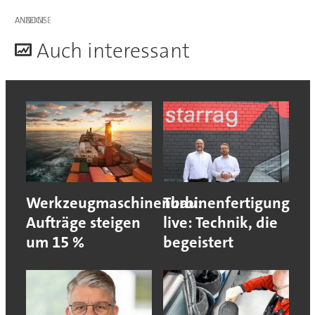
ANZEIGE
A
uch interessant
Werkzeugmaschinenbau:
Turbinenfertigung
Aufträge steigen
live: Technik, die
um 15 %
begeistert