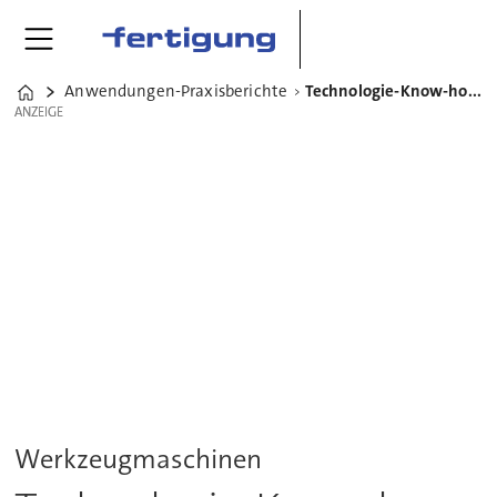
Anwendungen-Praxisberichte
Technologie-Know-how von DMG Mori Seiki
Home
ANZEIGE
ANZEIGE
Werkzeugmaschinen