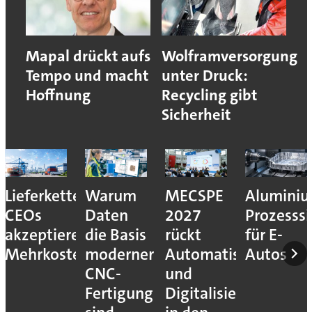
Mapal drückt aufs
Wolframversorgung
Tempo und macht
unter Druck:
Hoffnung
Recycling gibt
Sicherheit
Lieferkettenresilienz:
Warum
MECSPE
Aluminiu
CEOs
Daten
2027
Prozesssi
akzeptieren
die Basis
rückt
für E-
Mehrkosten
moderner
Automatisierung
Autos
CNC-
und
Fertigung
Digitalisierung