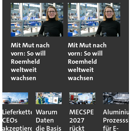
Mit Mut nach
Mit Mut nach
vorn: So will
vorn: So will
Roemheld
Roemheld
weltweit
weltweit
wachsen
wachsen
Lieferkettenresilienz:
Warum
MECSPE
Aluminiu
CEOs
Daten
2027
Prozesssi
akzeptieren
die Basis
rückt
für E-