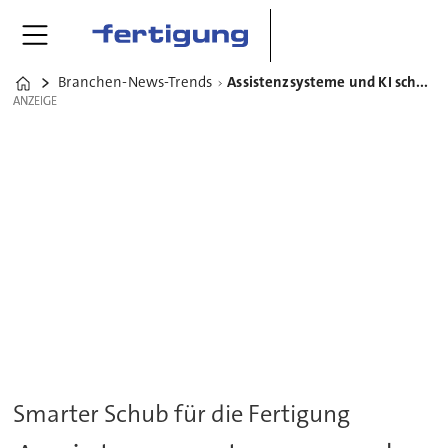
Branchen-News-Trends
Assistenzsysteme und KI schaffen Freiräume in der Produktion
Home
ANZEIGE
ANZEIGE
Smarter Schub für die Fertigung