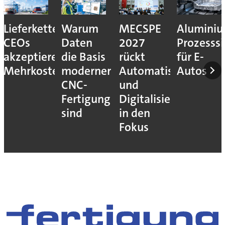
Lieferkettenresilienz:
Warum
MECSPE
Aluminiu
CEOs
Daten
2027
Prozesssi
akzeptieren
die Basis
rückt
für E-
Mehrkosten
moderner
Automatisierung
Autos
CNC-
und
Fertigung
Digitalisierung
sind
in den
Fokus