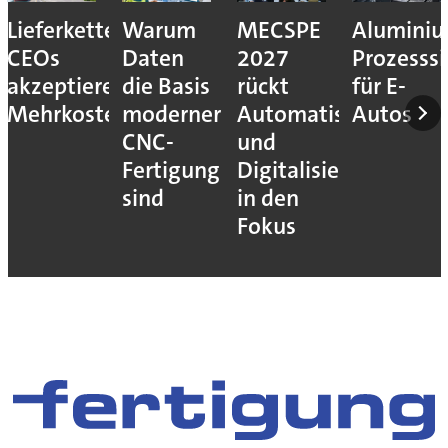
Lieferkettenresilienz:
Warum
MECSPE
Aluminiu
CEOs
Daten
2027
Prozesssi
akzeptieren
die Basis
rückt
für E-
Mehrkosten
moderner
Automatisierung
Autos
CNC-
und
Fertigung
Digitalisierung
sind
in den
Fokus