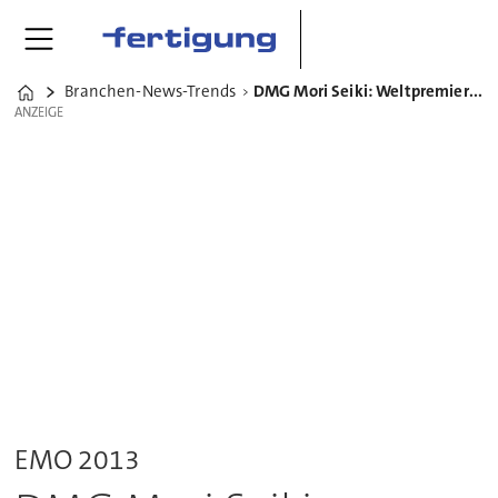
Branchen-News-Trends
DMG Mori Seiki: Weltpremieren und Hightech-Exponaten
Home
ANZEIGE
ANZEIGE
EMO 2013