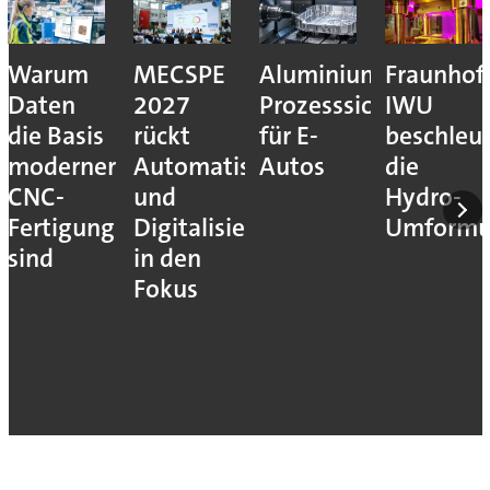
Warum
MECSPE
Aluminiumzerspanu
Fraunhof
Daten
2027
Prozesssicher
IWU
die Basis
rückt
für E-
beschleu
moderner
Automatisierung
Autos
die
CNC-
und
Hydro-
Fertigung
Digitalisierung
Umform
sind
in den
Fokus