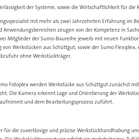
rlässigkeit der Systeme, sowie die Wirtschaftlichkeit für die
ngsspezialist mit mehr als zwei Jahrzehnten Erfahrung im Ber
und Anwendungsbereichen zeugen von der Kompetenz in Sache
zwei Mitglieder der Sumo-Baureihe jeweils mit neuen Funkti
 von Werkstücken aus Schüttgut, sowie der Sumo Flexiplex, e
ckzufuhr ohne Werkstückträger.
mo Fotoplex werden Werkstücke aus Schüttgut zunächst mitt
ht. Die Kamera erkennt Lage und Orientierung der Werkstück
au aufnimmt und dem Bearbeitungsprozess zuführt.
r für die zuverlässige und präzise Werkstückhandhabung und b
. Die Werkstückbevorratung erfolgt ein mehrbahniges Zufüh