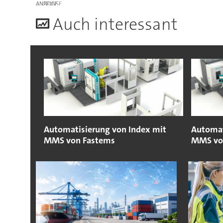
ANZEIGE
A
uch interessant
Automatisierung von Index mit
Automat
MMS von Fastems
MMS vo