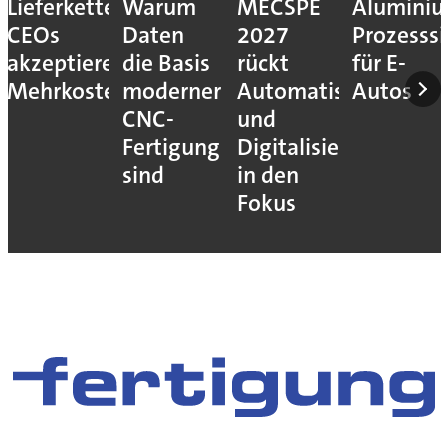
Lieferkettenresilienz:
Warum
MECSPE
Aluminiu
CEOs
Daten
2027
Prozesssi
akzeptieren
die Basis
rückt
für E-
Mehrkosten
moderner
Automatisierung
Autos
CNC-
und
Fertigung
Digitalisierung
sind
in den
Fokus