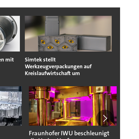
en mit
Simtek stellt
Werkzeugverpackungen auf
Kreislaufwirtschaft um
Fraunhofer IWU beschleunigt
Dümme