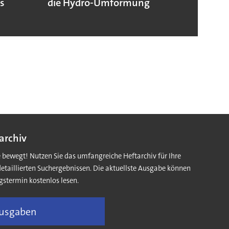
os
die Hydro-Umformung
kontr
Minia
archiv
e bewegt! Nutzen Sie das umfangreiche Heftarchiv für Ihre
detaillierten Suchergebnissen. Die aktuellste Ausgabe können
gstermin kostenlos lesen.
Ausgaben