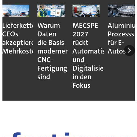
Lieferkettenresilienz:
Warum
MECSPE
Aluminiu
CEOs
Daten
2027
Prozesssi
akzeptieren
die Basis
rückt
für E-
Mehrkosten
moderner
Automatisierung
Autos
CNC-
und
Fertigung
Digitalisierung
sind
in den
Fokus