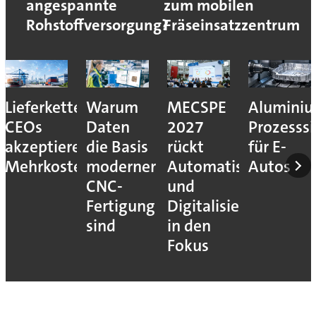
angespannte
zum mobilen
Rohstoffversorgung?
Fräseinsatzzentrum
Lieferkettenresilienz:
Warum
MECSPE
Aluminiu
CEOs
Daten
2027
Prozesssi
akzeptieren
die Basis
rückt
für E-
Mehrkosten
moderner
Automatisierung
Autos
CNC-
und
Fertigung
Digitalisierung
sind
in den
Fokus