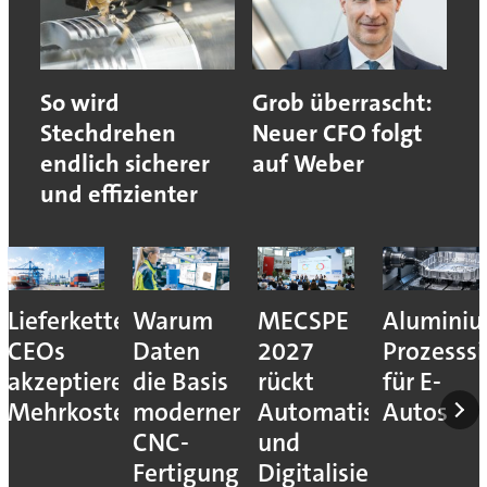
So wird
Grob überrascht:
Stechdrehen
Neuer CFO folgt
endlich sicherer
auf Weber
und effizienter
Lieferkettenresilienz:
Warum
MECSPE
Aluminiu
CEOs
Daten
2027
Prozesssi
akzeptieren
die Basis
rückt
für E-
Mehrkosten
moderner
Automatisierung
Autos
CNC-
und
Fertigung
Digitalisierung