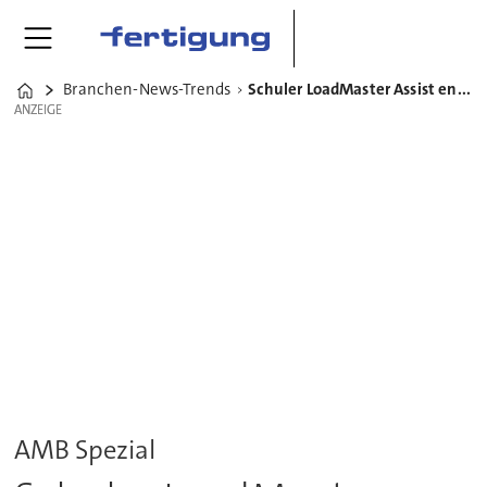
Branchen-News-Trends
Schuler LoadMaster Assist entlastet Anlagenbediener
Home
ANZEIGE
ANZEIGE
AMB Spezial