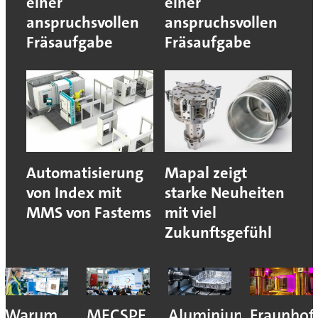
einer
einer
anspruchsvollen
anspruchsvollen
Fräsaufgabe
Fräsaufgabe
Automatisierung
Mapal zeigt
von Index mit
starke Neuheiten
MMS von Fastems
mit viel
Zukunftsgefühl
Warum
MECSPE
Aluminiumzerspanu
Fraunhof