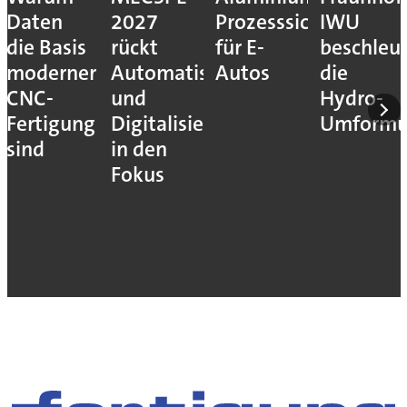
Daten
2027
Prozesssicher
IWU
die Basis
rückt
für E-
beschleu
moderner
Automatisierung
Autos
die
CNC-
und
Hydro-
Fertigung
Digitalisierung
Umform
sind
in den
Fokus