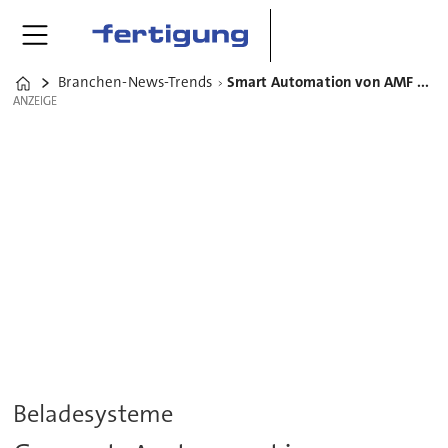
Branchen-News-Trends
Smart Automation von AMF automatisiert das Werkstückhandling
Home
ANZEIGE
ANZEIGE
Beladesysteme