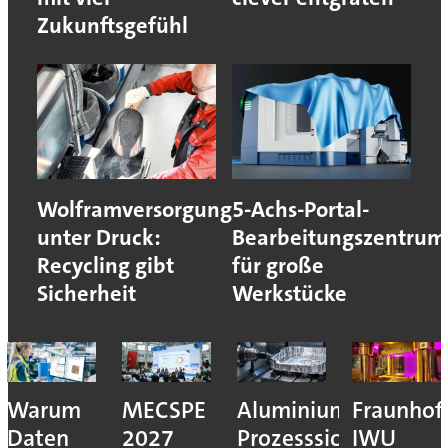
Zukunftsgefühl
Wolframversorgung
5-Achs-Portal-
unter Druck:
Bearbeitungszentrum
Recycling gibt
für große
Sicherheit
Werkstücke
Warum
MECSPE
Aluminiumzerspanu
Fraunhof
Daten
2027
Prozesssicher
IWU