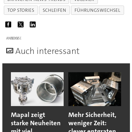
TOP STORIES
SCHLEIFEN
FÜHRUNGSWECHSEL
ANZEIGE
A
uch interessant
Mapal zeigt
Mehr Sicherheit,
starke Neuheiten
weniger Zeit:
mit viel
clever entgraten