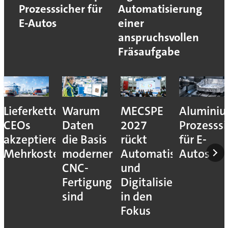
Prozesssicher für
Automatisierung
E-Autos
einer
anspruchsvollen
Fräsaufgabe
Lieferkettenresilienz:
Warum
MECSPE
Aluminiu
CEOs
Daten
2027
Prozesssi
akzeptieren
die Basis
rückt
für E-
Mehrkosten
moderner
Automatisierung
Autos
CNC-
und
Fertigung
Digitalisierung
sind
in den
Fokus