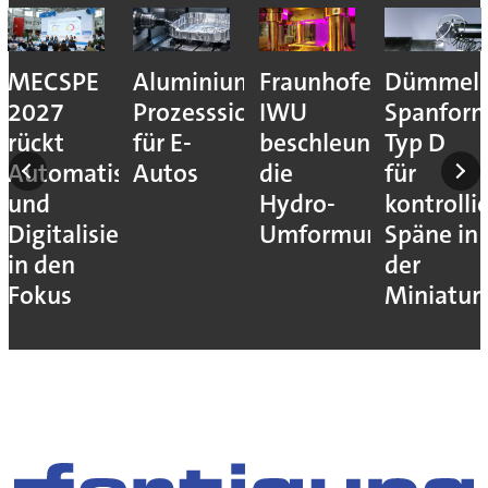
MECSPE
Aluminiumzerspanung:
Fraunhofer
Dümmel:
2027
Prozesssicher
IWU
Spanfor
rückt
für E-
beschleunigt
Typ D
Automatisierung
Autos
die
für
und
Hydro-
kontrolli
Digitalisierung
Umformung
Späne in
in den
der
Fokus
Miniatur