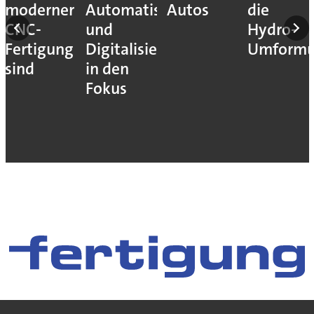
en
moderner
Automatisierung
Autos
die
CNC-
und
Hydro-
Fertigung
Digitalisierung
Umform
sind
in den
Fokus