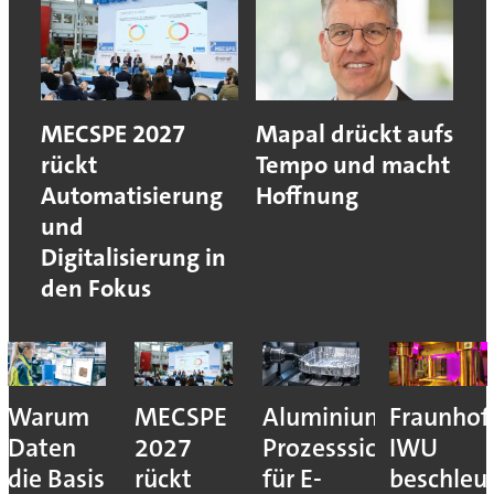
MECSPE 2027
Mapal drückt aufs
rückt
Tempo und macht
Automatisierung
Hoffnung
und
Digitalisierung in
den Fokus
nresilienz:
Warum
MECSPE
Aluminiumzerspanu
Fraunhof
Daten
2027
Prozesssicher
IWU
en
die Basis
rückt
für E-
beschleu