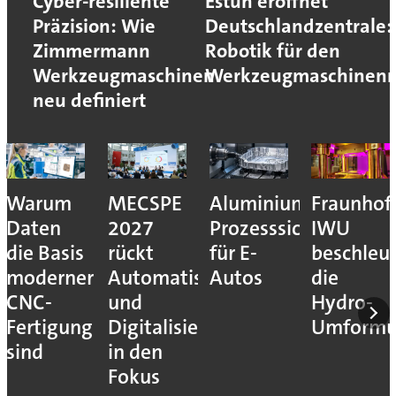
Cyber-resiliente
Estun eröffnet
Präzision: Wie
Deutschlandzentrale:
Zimmermann
Robotik für den
Werkzeugmaschinen
Werkzeugmaschinen
neu definiert
Warum
MECSPE
Aluminiumzerspanu
Fraunhof
Daten
2027
Prozesssicher
IWU
die Basis
rückt
für E-
beschleu
moderner
Automatisierung
Autos
die
CNC-
und
Hydro-
Fertigung
Digitalisierung
Umform
sind
in den
Fokus