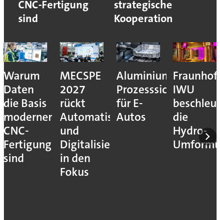
CNC-Fertigung
strategische
sind
Kooperation
Warum
MECSPE
Aluminiumzerspanu
Fraunhof
Daten
2027
Prozesssicher
IWU
die Basis
rückt
für E-
beschleu
moderner
Automatisierung
Autos
die
CNC-
und
Hydro-
Fertigung
Digitalisierung
Umform
sind
in den
Fokus