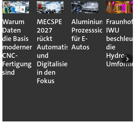
Warum
MECSPE
Aluminiumzerspanu
Fraunhof
Daten
2027
Prozesssicher
IWU
die Basis
rückt
für E-
beschleu
moderner
Automatisierung
Autos
die
CNC-
und
Hydro-
Fertigung
Digitalisierung
Umform
sind
in den
Fokus