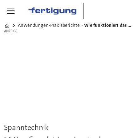
Anwendungen-Praxisberichte
Wie funktioniert das Mehrfach-Spannsystem von Kipp?
Home
ANZEIGE
ANZEIGE
Spanntechnik