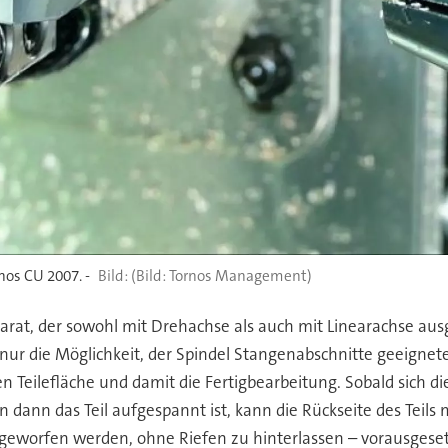
nos CU 2007. -
(Bild: Tornos Management)
arat, der sowohl mit Drehachse als auch mit Linearachse aus
t nur die Möglichkeit, der Spindel Stangenabschnitte geeigne
n Teilefläche und damit die Fertigbearbeitung. Sobald sich die
dann das Teil aufgespannt ist, kann die Rückseite des Teils
usgeworfen werden, ohne Riefen zu hinterlassen – vorausgese