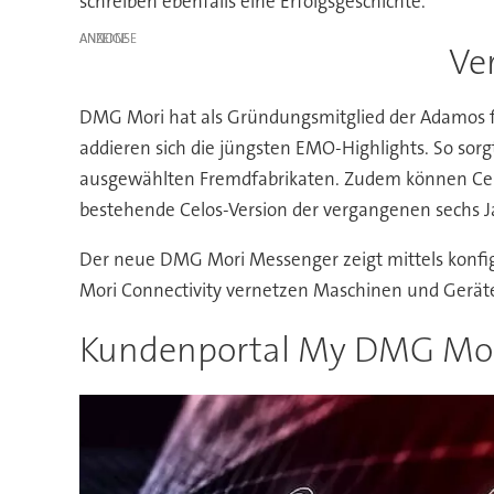
schreiben ebenfalls eine Erfolgsgeschichte.
ANZEIGE
Ve
DMG Mori hat als Gründungsmitglied der Adamos fr
addieren sich die jüngsten EMO-Highlights. So so
ausgewählten Fremdfabrikaten. Zudem können Celos
bestehende Celos-Version der vergangenen sechs J
Der neue DMG Mori Messenger zeigt mittels konfig
Mori Connectivity vernetzen Maschinen und Geräte 
Kundenportal My DMG Mori