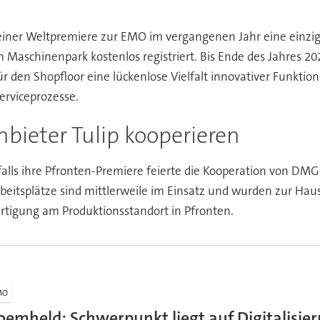
seiner Weltpremiere zur EMO im vergangenen Jahr eine einziga
Maschinenpark kostenlos registriert. Bis Ende des Jahres 202
r den Shopfloor eine lückenlose Vielfalt innovativer Funktio
erviceprozesse.
ieter Tulip kooperieren
alls ihre Pfronten-Premiere feierte die Kooperation von D
eitsplätze sind mittlerweile im Einsatz und wurden zur Hausau
fertigung am Produktionsstandort in Pfronten.
MO
oemheld: Schwerpunkt liegt auf Digitalisie