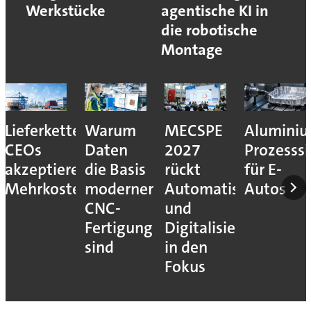
Werkstücke
agentische KI in
die robotische
Montage
Lieferkettenresilienz:
Warum
MECSPE
Aluminiu
CEOs
Daten
2027
Prozesssi
akzeptieren
die Basis
rückt
für E-
Mehrkosten
moderner
Automatisierung
Autos
CNC-
und
Fertigung
Digitalisierung
sind
in den
Fokus