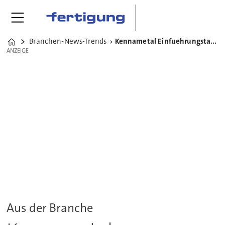
Branchen-News-Trends
Kennametal Einfuehrungstage Auszubildende 2015
Home
ANZEIGE
ANZEIGE
Aus der Branche