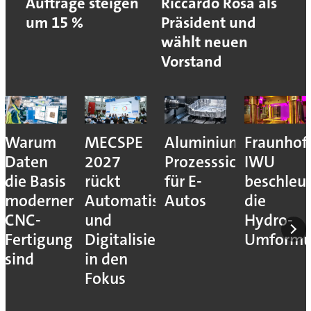
Aufträge steigen
Riccardo Rosa als
um 15 %
Präsident und
wählt neuen
Vorstand
Warum
MECSPE
Aluminiumzerspanu
Fraunhof
Daten
2027
Prozesssicher
IWU
die Basis
rückt
für E-
beschleu
moderner
Automatisierung
Autos
die
CNC-
und
Hydro-
Fertigung
Digitalisierung
Umform
sind
in den
Fokus