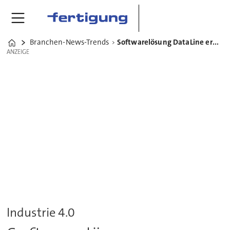
Branchen-News-Trends
Softwarelösung DataLine erhält AMB-Innovations-Award
Home
ANZEIGE
ANZEIGE
Industrie 4.0