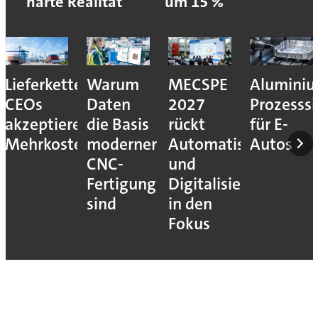
harte Realität
um 15 %
Lieferkettenresilienz:
Warum
MECSPE
Aluminiu
CEOs
Daten
2027
Prozesssi
akzeptieren
die Basis
rückt
für E-
Mehrkosten
moderner
Automatisierung
Autos
CNC-
und
Fertigung
Digitalisierung
sind
in den
Fokus