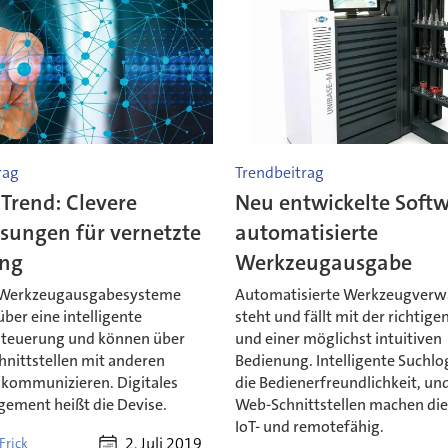
rag
Trendbeitrag
 Trend: Clevere
Neu entwickelte Softw
sungen für vernetzte
automatisierte
ung
Werkzeugausgabe
Werkzeugausgabesysteme
Automatisierte Werkzeugverw
ber eine intelligente
steht und fällt mit der richtig
teuerung und können über
und einer möglichst intuitiven
hnittstellen mit anderen
Bedienung. Intelligente Suchlo
kommunizieren. Digitales
die Bedienerfreundlichkeit, un
ement heißt die Devise.
Web-Schnittstellen machen di
IoT- und remotefähig.
2. Juli 2019
Frick