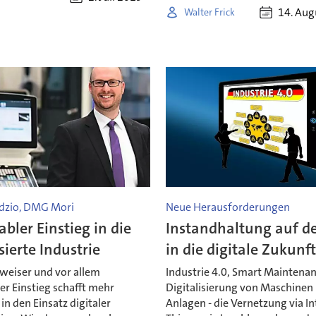
14. Aug
Walter Frick
dzio, DMG Mori
Neue Herausforderungen
abler Einstieg in die
Instandhaltung auf 
isierte Industrie
in die digitale Zukunf
tweiser und vor allem
Industrie 4.0, Smart Maintena
er Einstieg schafft mehr
Digitalisierung von Maschinen
in den Einsatz digitaler
Anlagen - die Vernetzung via In