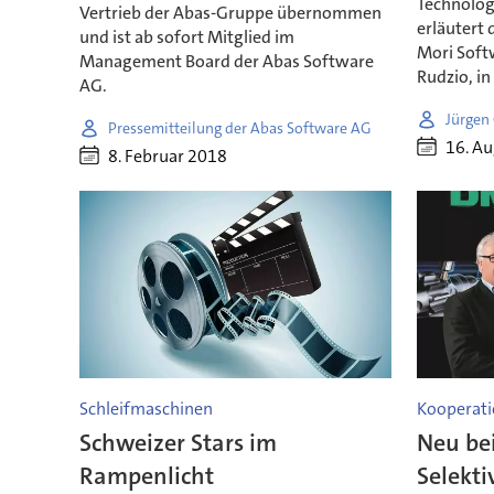
Technolog
Vertrieb der Abas-Gruppe übernommen
erläutert
und ist ab sofort Mitglied im
Mori Soft
Management Board der Abas Software
Rudzio, in
AG.
Jürgen
Pressemitteilung der Abas Software AG
16. A
8. Februar 2018
Schleifmaschinen
Kooperati
Schweizer Stars im
Neu be
Rampenlicht
Selekti