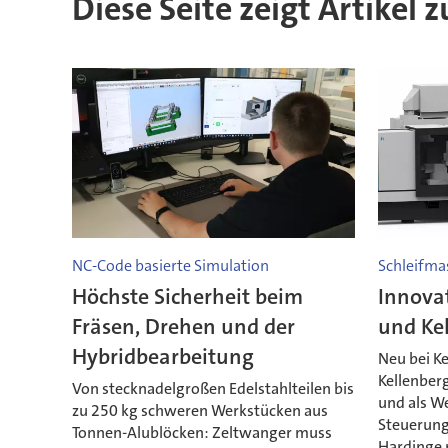
Diese Seite zeigt Artikel 
NC-Code basierte Simulation
Schleifma
Höchste Sicherheit beim
Innova
Fräsen, Drehen und der
und Ke
Hybridbearbeitung
Neu bei Ke
Kellenberg
Von stecknadelgroßen Edelstahlteilen bis
und als We
zu 250 kg schweren Werkstücken aus
Steuerung
Tonnen-Alublöcken: Zeltwanger muss
Hardinge 