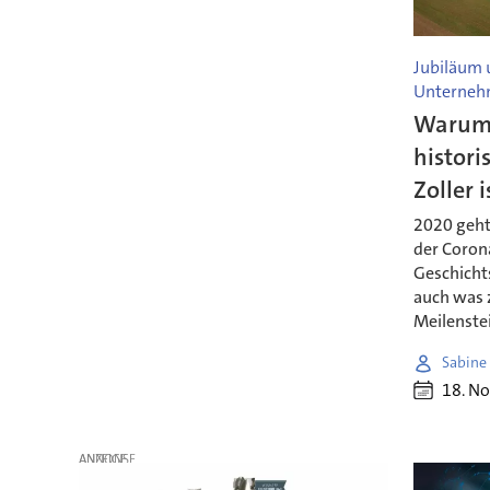
Jubiläum 
Unterneh
Warum 
histori
Zoller i
2020 geht 
der Coron
Geschichts
auch was z
Meilenste
Sabine
18. N
ANZEIGE