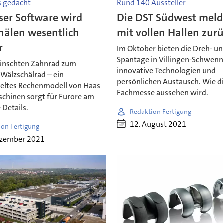
 gedacht
Rund 140 Aussteller
ser Software wird
Die DST Südwest meld
hälen wesentlich
mit vollen Hallen zur
r
Im Oktober bieten die Dreh- u
Spantage in Villingen-Schwen
nschten Zahnrad zum
innovative Technologien und
 Wälzschälrad – ein
persönlichen Austausch. Wie d
eltes Rechenmodell von Haas
Fachmesse aussehen wird.
schinen sorgt für Furore am
 Details.
Redaktion Fertigung
12. August 2021
ion Fertigung
ezember 2021