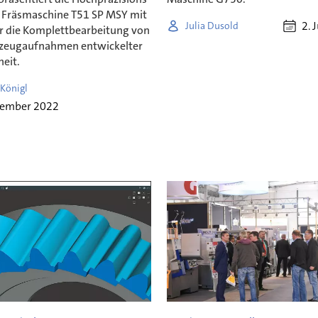
 Fräsmaschine T51 SP MSY mit
2. 
Julia Dusold
ür die Komplettbearbeitung von
zeugaufnahmen entwickelter
heit.
 Königl
vember 2022