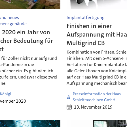
und neues
Implantatfertigung
mensgebäude
Finishen in einer
2020 ein Jahr von
Aufspannung mit Haa
scher Bedeutung für
Multigrind CB
st
Kombination von Fräsen, Schle
für Zoller nicht nur aufgrund
Finishen: Mit dem 5-Achsen-Fi
a-Pandemie in die
Verfahren für Knieimplantate l
bücher ein. Es gibt nämlich
alle Gelenkboxen von Knieimp
u feiern, und zwar diese zwei
auf der Haas Multigrind CB in e
ine.
Aufspannung mechanisch bear
 Königl
Presseinformation der Haas
Schleifmaschinen GmbH
ovember 2020
13. November 2019