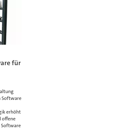
are für
altung
en Software
gik erhöht
d offene
e Software