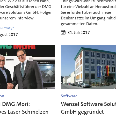
ien. Wie das aussehen kann,
Things wird wohl zunehmend 
 der Geschäftsführer der DMG
für eine Vielzahl an Herausfor
ware Solutions GmbH, Holger
Sie erfordert aber auch neue
 unserem Interview.
Denkansätze im Umgang mit 
gesammelten Daten.
 Gutmayr
31. Juli 2017
ugust 2017
on
Software
i DMG Mori:
Wenzel Software Solu
ves Laser-Schmelzen
GmbH gegründet