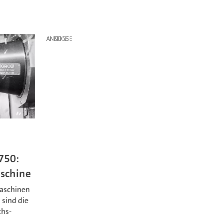
ANZEIGE
G750:
schine
maschinen
 sind die
chs-