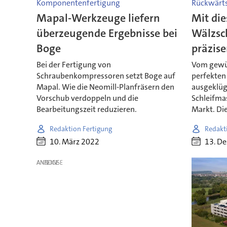
Komponentenfertigung
Rückwärts
Mapal-Werkzeuge liefern
Mit die
überzeugende Ergebnisse bei
Wälzsc
Boge
präzise
Bei der Fertigung von
Vom gewü
Schraubenkompressoren setzt Boge auf
perfekten
Mapal. Wie die Neomill-Planfräsern den
ausgeklüg
Vorschub verdoppeln und die
Schleifma
Bearbeitungszeit reduzieren.
Markt. Die
Redaktion Fertigung
Redakt
10. März 2022
13. D
ANZEIGE