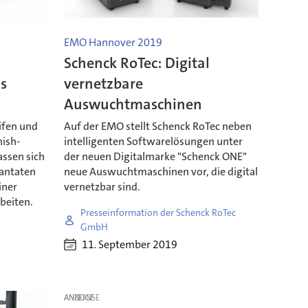
EMO Hannover 2019
Schenck RoTec: Digital
s
vernetzbare
Auswuchtmaschinen
ifen und
Auf der EMO stellt Schenck RoTec neben
nish-
intelligenten Softwarelösungen unter
assen sich
der neuen Digitalmarke "Schenck ONE"
lantaten
neue Auswuchtmaschinen vor, die digital
iner
vernetzbar sind.
beiten.
Presseinformation der Schenck RoTec
GmbH
11. September 2019
ANZEIGE