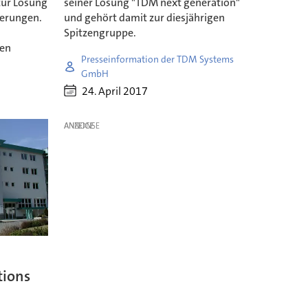
zur Lösung
seiner Lösung "TDM next generation"
derungen.
und gehört damit zur diesjährigen
Spitzengruppe.
den
Presseinformation der TDM Systems
GmbH
24. April 2017
ANZEIGE
tions