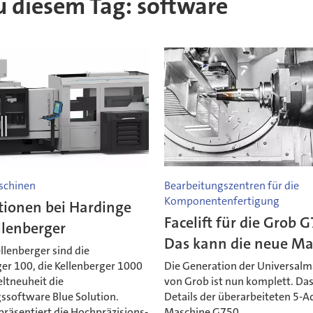
zu diesem Tag: software
schinen
Bearbeitungszentren für die
Komponentenfertigung
tionen bei Hardinge
Facelift für die Grob 
llenberger
Das kann die neue Ma
llenberger sind die
er 100, die Kellenberger 1000
Die Generation der Universal
ltneuheit die
von Grob ist nun komplett. Das
ssoftware Blue Solution.
Details der überarbeiteten 5-A
präsentiert die Hochpräzisions-
Maschine G750.