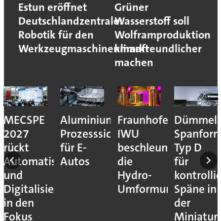
Estun eröffnet
Grüner
Deutschlandzentrale:
Wasserstoff soll
Robotik für den
Wolframproduktion
Werkzeugmaschinenmarkt
klimafreundlicher
machen
MECSPE
Aluminiumzerspanung:
Fraunhofer
Dümmel:
2027
Prozesssicher
IWU
Spanfor
rückt
für E-
beschleunigt
Typ D
Automatisierung
Autos
die
für
und
Hydro-
kontrolli
Digitalisierung
Umformung
Späne in
in den
der
Fokus
Miniatur