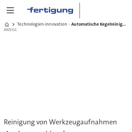
Technologien-Innovation
Automatische Kegelreinigung erschafft reibungslose Prozesse
Home
ANZEIGE
ANZEIGE
Reinigung von Werkzeugaufnahmen