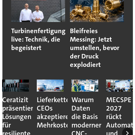
Turbinenfertigung
Bleifreies
live: Technik, die
Messing: Jetzt
begeistert
umstellen, bevor
der Druck
explodiert
eferkettenresilienz:
Warum
MECSPE
Aluminiumze
F
Os
Daten
2027
Prozesssiche
I
zeptieren
die Basis
rückt
für E-
b
hrkosten
moderner
Automatisierung
Autos
d
CNC-
und
H