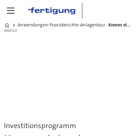
Anwendungen-Praxisberichte-Anlagenbau
Krones steigert Produktivität mit Soraluce-FMS um 80 %
Home
ANZEIGE
ANZEIGE
Investitionsprogramm