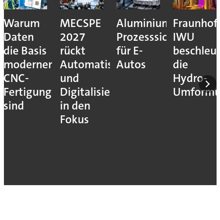
Warum
MECSPE
Aluminiumzerspanu
Fraunhof
Daten
2027
Prozesssicher
IWU
die Basis
rückt
für E-
beschleu
moderner
Automatisierung
Autos
die
CNC-
und
Hydro-
Fertigung
Digitalisierung
Umform
sind
in den
Fokus