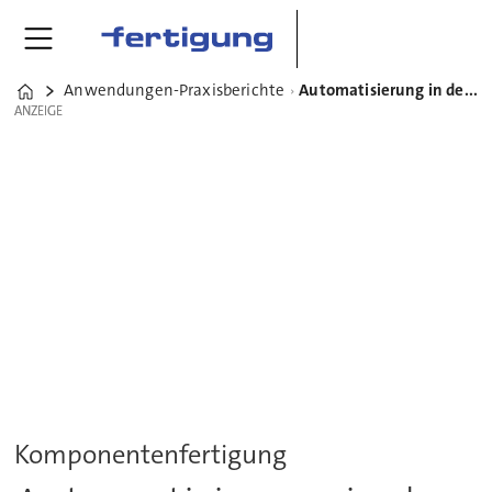
Anwendungen-Praxisberichte
Automatisierung in der Komponentenfertigung steigert Qualität
Home
ANZEIGE
ANZEIGE
Komponentenfertigung