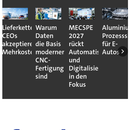
Lieferkettenresilienz:
Warum
MECSPE
Aluminiu
CEOs
Daten
2027
Prozesssi
akzeptieren
die Basis
rückt
für E-
Mehrkosten
moderner
Automatisierung
Autos
CNC-
und
Fertigung
Digitalisierung
sind
in den
Fokus