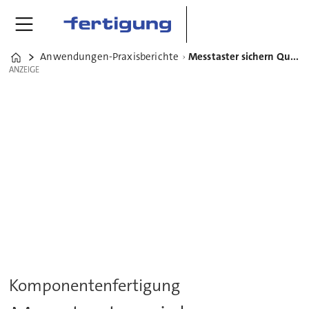
Anwendungen-Praxisberichte
Messtaster sichern Qualität in der Komponentenfertigung
Home
ANZEIGE
ANZEIGE
Komponentenfertigung