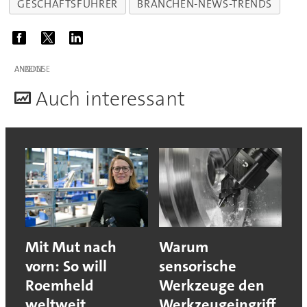
GESCHÄFTSFÜHRER
BRANCHEN-NEWS-TRENDS
ANZEIGE
A
uch interessant
Mit Mut nach
Warum
vorn: So will
sensorische
Roemheld
Werkzeuge den
weltweit
Werkzeugeingriff