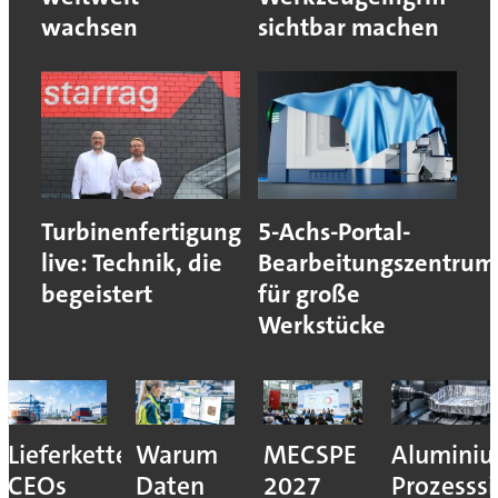
wachsen
sichtbar machen
Turbinenfertigung
5-Achs-Portal-
live: Technik, die
Bearbeitungszentrum
begeistert
für große
Werkstücke
Lieferkettenresilienz:
Warum
MECSPE
Aluminiu
CEOs
Daten
2027
Prozesssi