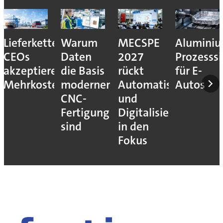
Lieferkettenresilienz:
Warum
MECSPE
Aluminiu
CEOs
Daten
2027
Prozesssi
akzeptieren
die Basis
rückt
für E-
Mehrkosten
moderner
Automatisierung
Autos
CNC-
und
Fertigung
Digitalisierung
sind
in den
Fokus