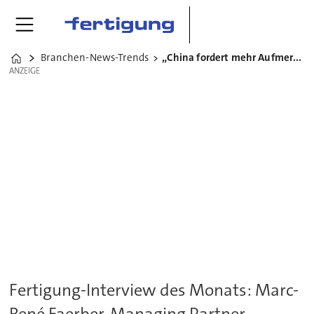
Branchen-News-Trends
„China fordert mehr Aufmerksamkeit“
Home
ANZEIGE
ANZEIGE
Fertigung-Interview des Monats: Marc-
René Faerber, Managing Partner,