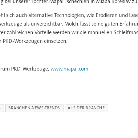
g bei unserer Tochter Mapal Tschechien in Mlada Boreslav zu 
l sich auch alternative Technologien, wie Erodieren und Las
-Werkzeuge als unverzichtbar. Molch fasst seine guten Erfah
 zahlreichen Vorteile werden wir die manuellen Schleifmas
on PKD-Werkzeugen einsetzen.“
trum PKD-Werkzeuge,
www.mapal.com
G
BRANCHEN-NEWS-TRENDS
AUS DER BRANCHE