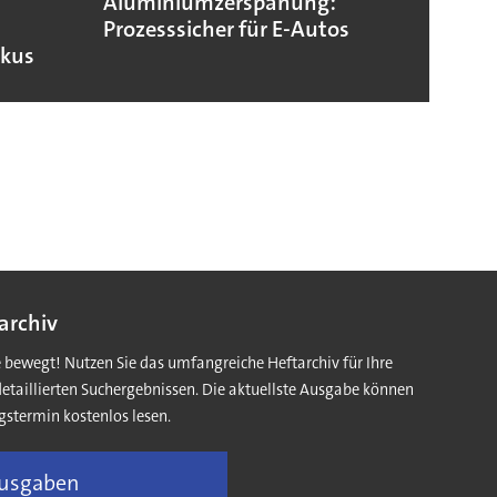
Aluminiumzerspanung:
Fraun
Prozesssicher für E-Autos
die 
okus
archiv
e bewegt! Nutzen Sie das umfangreiche Heftarchiv für Ihre
detaillierten Suchergebnissen. Die aktuellste Ausgabe können
gstermin kostenlos lesen.
Ausgaben