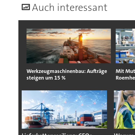
A
uch interessant
Werkzeugmaschinenbau: Aufträge
Mit Mut 
steigen um 15 %
Roemhel