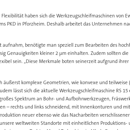
er Flexibilität haben sich die Werkzeugschleifmaschinen von Ew
s PKD in Pforzheim. Deshalb arbeitet das Unternehmen nach 
t aufnahm, benötigte man speziell zum Bearbeiten des hoch
ig Genauigkeiten kleiner 2 µm einhalten. Zudem sollten die 
exibel sein. „Diese Merkmale boten seinerzeit aufgrund ihre
h äußerst komplexe Geometrien, wie konvexe und teilweise (
 Zudem lässt sich die aktuelle Werkzeugschleifmaschine RS 15
in großes Spektrum an Bohr- und Aufbohrwerkzeugen, Fräsw
n – rechts und links schneidend, mit Innenkonturen und mit
 Produktion neuer ebenso wie das Nacharbeiten verschlisse
 unsere weltweiten Standorte mit einheitlichen Produktions- 