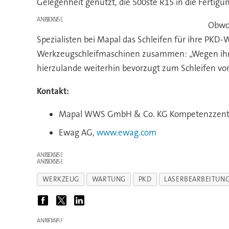
Gelegenheit genutzt, die 500ste R15 in die Fertigun
ANZEIGE
Obwoh
Spezialisten bei Mapal das Schleifen für ihre PKD
Werkzeugschleifmaschinen zusammen: „Wegen ihrer
hierzulande weiterhin bevorzugt zum Schleifen v
Kontakt:
Mapal WWS GmbH & Co. KG Kompetenzzen
Ewag AG,
www.ewag.com
ANZEIGE
ANZEIGE
WERKZEUG
WARTUNG
PKD
LASERBEARBEITUN
ANZEIGE