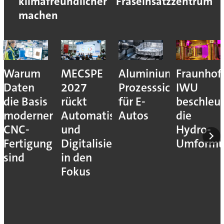
klimafreundlicher
Fräseinsatzzentrum
machen
Warum
MECSPE
Aluminiumzerspanu
Fraunhof
Daten
2027
Prozesssicher
IWU
die Basis
rückt
für E-
beschleu
moderner
Automatisierung
Autos
die
CNC-
und
Hydro-
Fertigung
Digitalisierung
Umform
sind
in den
Fokus