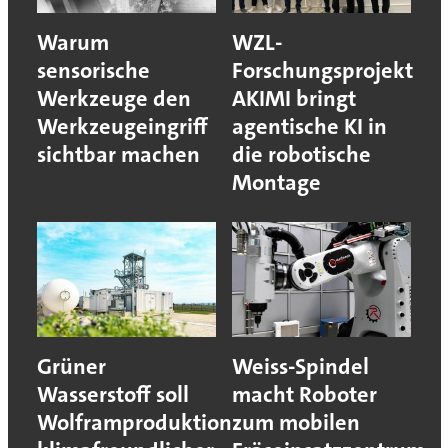
Warum
WZL-
sensorische
Forschungsprojekt
Werkzeuge den
AKIMI bringt
Werkzeugeingriff
agentische KI in
sichtbar machen
die robotische
Montage
Grüner
Weiss-Spindel
Wasserstoff soll
macht Roboter
Wolframproduktion
zum mobilen