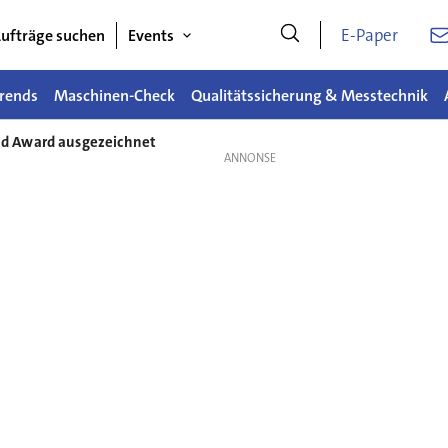
E-Paper
ufträge suchen
Events
rends
Maschinen-Check
Qualitätssicherung & Messtechnik
d Award ausgezeichnet