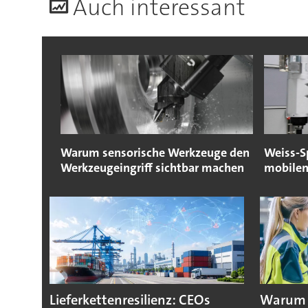
A
uch interessant
Warum sensorische Werkzeuge den
Weiss-S
Werkzeugeingriff sichtbar machen
mobilen
Lieferkettenresilienz: CEOs
Warum D