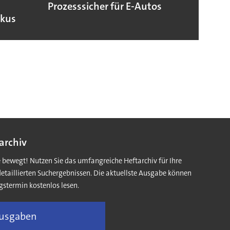
Prozesssicher für E-Autos
die 
okus
archiv
e bewegt! Nutzen Sie das umfangreiche Heftarchiv für Ihre
detaillierten Suchergebnissen. Die aktuellste Ausgabe können
gstermin kostenlos lesen.
Ausgaben