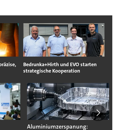
präzise,
Bedrunka+Hirth und EVO starten
strategische Kooperation
Aluminiumzerspanung:
Fraun