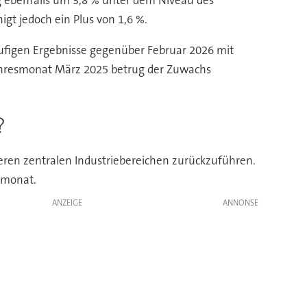
g ebenfalls um 3,8 % unter dem Niveau des
t jedoch ein Plus von 1,6 %.
ufigen Ergebnisse gegenüber Februar 2026 mit
jahresmonat März 2025 betrug der Zuwachs
?
reren zentralen Industriebereichen zurückzuführen.
rmonat.
ANZEIGE