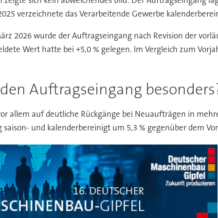
 zeigte sich kein abweichendes Bild: Der Auftragseingang la
25 verzeichnete das Verarbeitende Gewerbe kalenderbereinig
ärz 2026 wurde der Auftragseingang nach Revision der vorlä
ldete Wert hatte bei +5,0 % gelegen. Im Vergleich zum Vor
 den Auftragseingang besonders
is vor allem auf deutliche Rückgänge bei Neuaufträgen in meh
ng saison- und kalenderbereinigt um 5,3 % gegenüber dem Vo