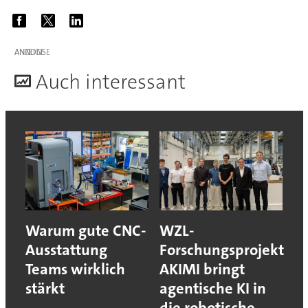
ANZEIGE
A
uch interessant
Warum gute CNC-
WZL-
Ausstattung
Forschungsprojekt
Teams wirklich
AKIMI bringt
stärkt
agentische KI in
die robotische