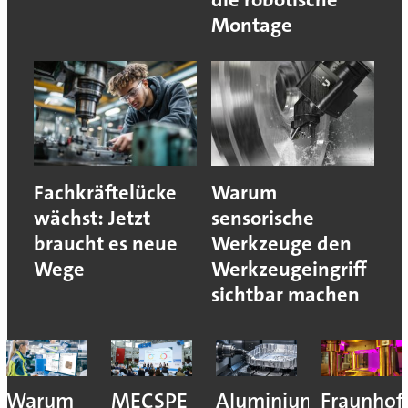
Montage
Fachkräftelücke
Warum
wächst: Jetzt
sensorische
braucht es neue
Werkzeuge den
Wege
Werkzeugeingriff
sichtbar machen
Warum
MECSPE
Aluminiumzerspanu
Fraunhof