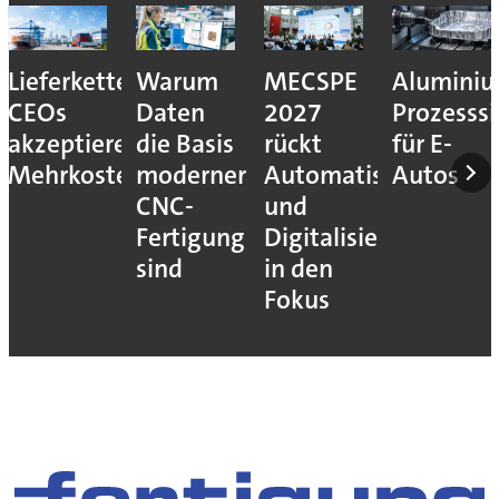
Lieferkettenresilienz:
Warum
MECSPE
Aluminiu
CEOs
Daten
2027
Prozesssi
akzeptieren
die Basis
rückt
für E-
Mehrkosten
moderner
Automatisierung
Autos
CNC-
und
Fertigung
Digitalisierung
sind
in den
Fokus