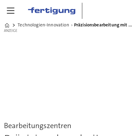
Technologien-Innovation
Präzisionsbearbeitung mit der Kern Micro in "HD"
Home
ANZEIGE
ANZEIGE
Bearbeitungszentren