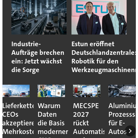
Industrie-
Estun eröffnet
Aufträge brechen
Deutschlandzentrale:
ein: Jetzt wächst
Robotik für den
die Sorge
Werkzeugmaschinen
Lieferkettenresilienz:
Warum
MECSPE
Aluminiu
CEOs
Daten
2027
Prozesssi
akzeptieren
die Basis
rückt
für E-
Mehrkosten
moderner
Automatisierung
Autos