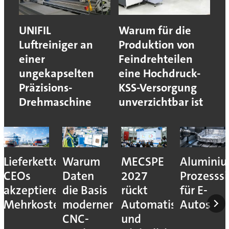
UNIFIL
Warum für die
Luftreiniger an
Produktion von
einer
Feindrehteilen
ungekapselten
eine Hochdruck-
Präzisions-
KSS-Versorgung
Drehmaschine
unverzichtbar ist
Lieferkettenresilienz:
Warum
MECSPE
Aluminiu
CEOs
Daten
2027
Prozesssi
akzeptieren
die Basis
rückt
für E-
Mehrkosten
moderner
Automatisierung
Autos
CNC-
und