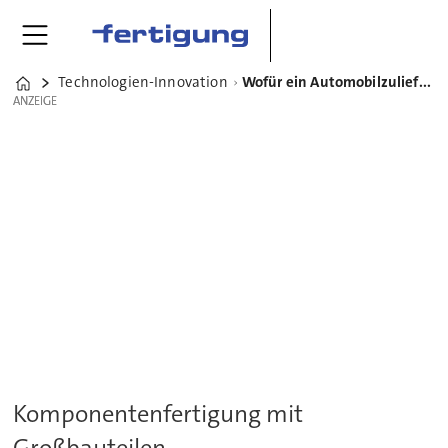
Technologien-Innovation
Wofür ein Automobilzulieferer Heller-Bearbeitungszentren nutzt
Home
ANZEIGE
ANZEIGE
Komponentenfertigung mit
Großbauteilen