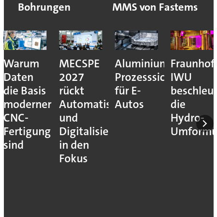
Bohrungen
MMS von Fastems
Warum
MECSPE
Aluminiumzerspanu
Fraunhof
Daten
2027
Prozesssicher
IWU
die Basis
rückt
für E-
beschleu
moderner
Automatisierung
Autos
die
CNC-
und
Hydro-
Fertigung
Digitalisierung
Umform
sind
in den
Fokus