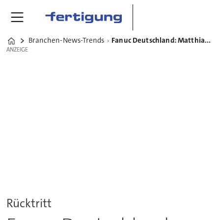
Branchen-News-Trends
Fanuc Deutschland: Matthias Fritz hat Unternehmen verlassen
Home
ANZEIGE
ANZEIGE
Rücktritt