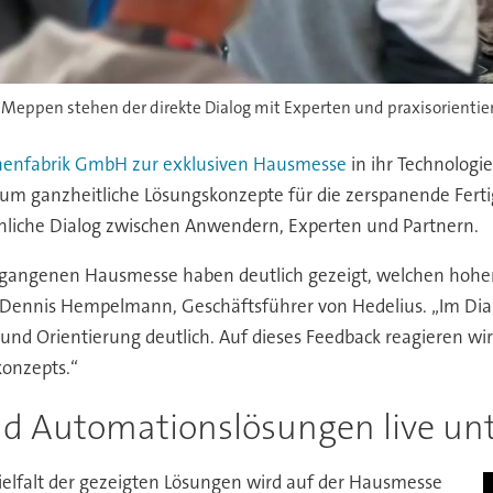
eppen stehen der direkte Dialog mit Experten und praxisorientiert
hinenfabrik GmbH zur exklusiven Hausmesse
in ihr Technolog
m ganzheitliche Lösungskonzepte für die zerspanende Ferti
nliche Dialog zwischen Anwendern, Experten und Partnern.
gangenen Hausmesse haben deutlich gezeigt, welchen hohen 
ärt Dennis Hempelmann, Geschäftsführer von Hedelius. „Im D
nd Orientierung deutlich. Auf dieses Feedback reagieren wir
konzepts.“
d Automationslösungen live un
ielfalt der gezeigten Lösungen wird auf der Hausmesse