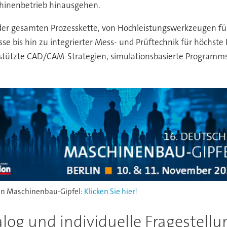
chinenbetrieb hinausgehen.
der gesamten Prozesskette, von Hochleistungswerkzeugen f
e bis hin zu integrierter Mess- und Prüftechnik für höchste P
tützte CAD/CAM-Strategien, simulationsbasierte Programmsich
den Maschinenbau-Gipfel:
Klicken Sie hier!
alog und individuelle Fragestellu